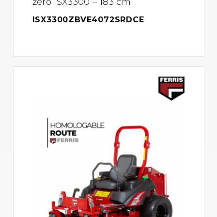
zéro ISX3300 – 183 cm
ISX3300ZBVE4072SRDCE