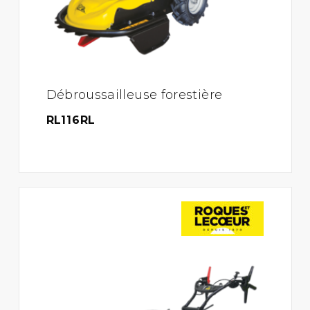
Débroussailleuse forestière
RL116RL