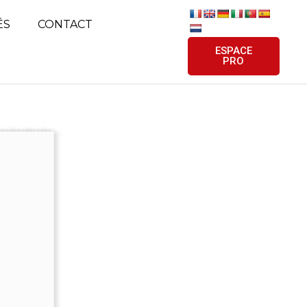
ÉS
CONTACT
ESPACE
PRO