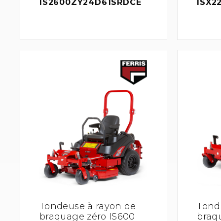
IS2600ZY24D61SRDCE
ISX2
Tondeuse à rayon de
Tond
braquage zéro IS600
braq