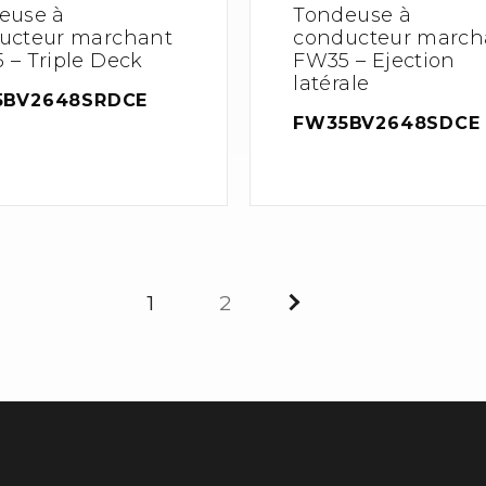
euse à
Tondeuse à
ucteur marchant
conducteur march
 – Triple Deck
FW35 – Ejection
latérale
5BV2648SRDCE
FW35BV2648SDCE
1
2