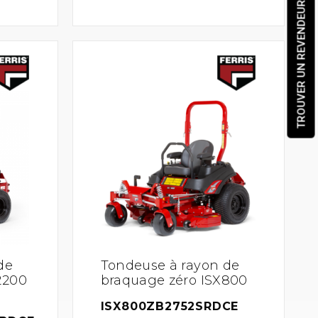
TROUVER UN REVENDEUR
de
Tondeuse à rayon de
2200
braquage zéro ISX800
ISX800ZB2752SRDCE