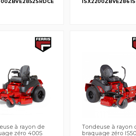
200ZBVE2852SRDCE
ISX2200ZBVE2861
euse à rayon de
Tondeuse à rayon 
uage zéro 400S
braquage zéro IS5