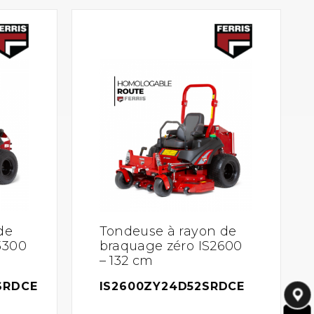
de
Tondeuse à rayon de
3300
braquage zéro IS2600
– 132 cm
SRDCE
IS2600ZY24D52SRDCE