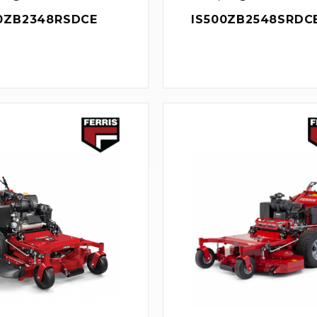
0ZB2348RSDCE
IS500ZB2548SRDC