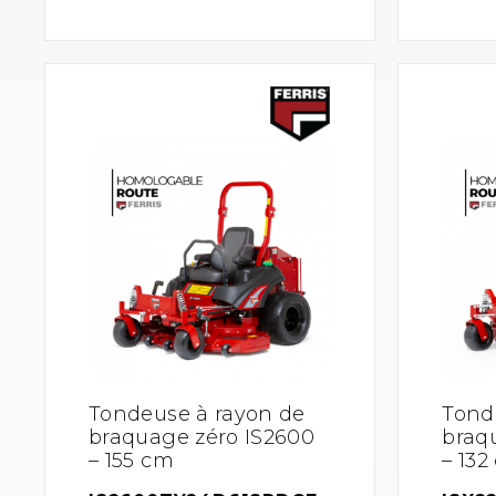
Tondeuse à rayon de
Tond
braquage zéro IS2600
braq
– 155 cm
– 132