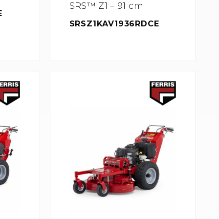
SRS™ Z1 – 91 cm
E
SRSZ1KAV1936RDCE