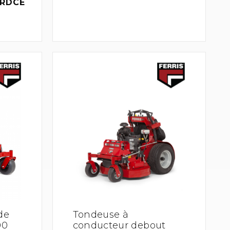
SRDCE
de
Tondeuse à
00
conducteur debout