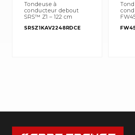
Tondeuse à
Tond
conducteur debout
cond
SRS™ Z1 – 122 cm
FW45
SRSZ1KAV2248RDCE
FW4
→