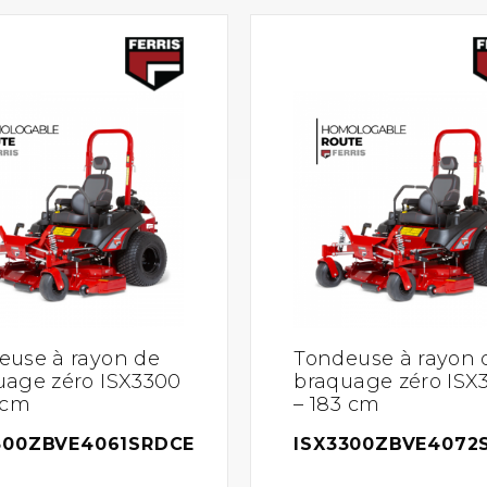
euse à rayon de
Tondeuse à rayon 
uage zéro ISX3300
braquage zéro ISX
 cm
– 183 cm
300ZBVE4061SRDCE
ISX3300ZBVE4072