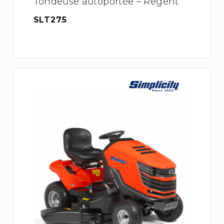
Tondeuse autoportée – Regent
SLT275