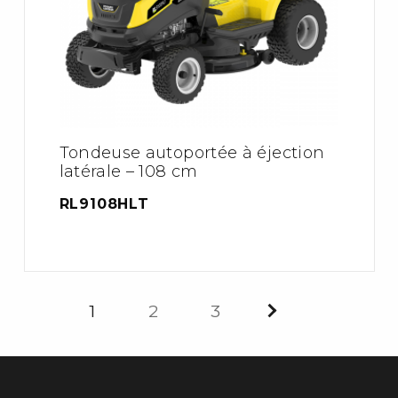
Tondeuse autoportée à éjection
latérale – 108 cm
RL9108HLT
1
2
3