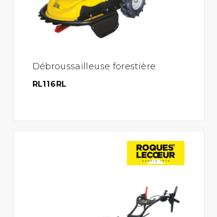
Débroussailleuse forestière
RL116RL