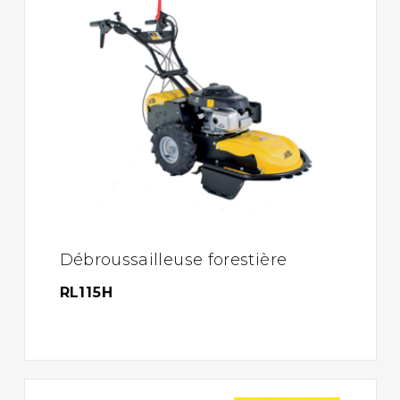
Débroussailleuse forestière
RL115H