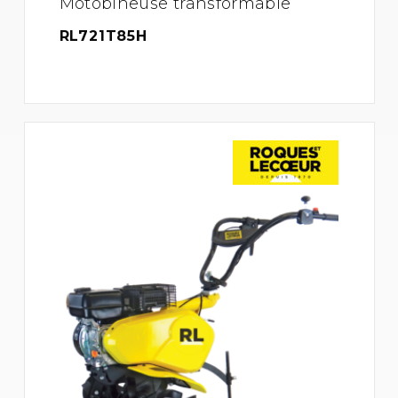
Motobineuse transformable
RL721T85H