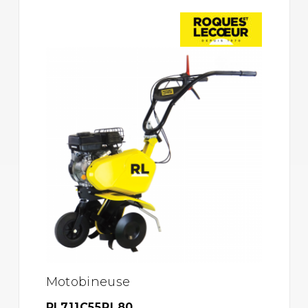
Motobineuse
RL711C55RL80