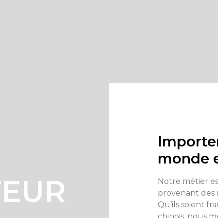
Importe
monde e
EUR​
Notre métier es
provenant des 
Qu’ils soient fra
chinois, nous m