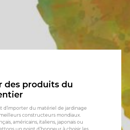
r des produits du
ntier
t d’importer du matériel de jardinage
meilleurs constructeurs mondiaux.
nçais, américains, italiens, japonais ou
ettons un point d’honneur à choisir les