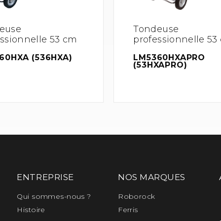
euse
Tondeuse
essionnelle 53 cm
professionnelle 53
60HXA (536HXA)
LM5360HXAPRO
(53HXAPRO)
ENTREPRISE
NOS MARQUES
Qui sommes-nous ?
Roborock
Histoire
Ferris