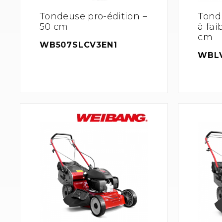
Tondeuse pro-édition –
Tond
50 cm
à fai
cm
WB507SLCV3EN1
WBLV