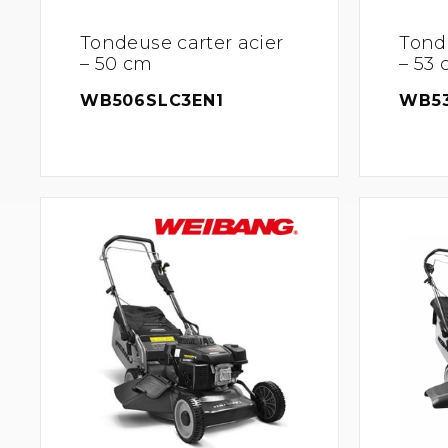
Tondeuse carter acier
Tonde
– 50 cm
– 53
WB506SLC3EN1
WB5