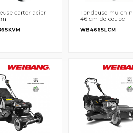
use carter acier
Tondeuse mulchin
 cm
46 cm de coupe
36SKVM
WB466SLCM