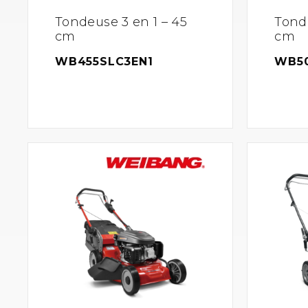
Tondeuse 3 en 1 – 45
Tonde
cm
cm
WB455SLC3EN1
WB50