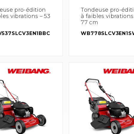
euse pro-édition
Tondeuse pro-édit
bles vibrations – 53
à faibles vibrations
77 cm
537SLCV3EN1BBC
WB778SLCV3EN1S