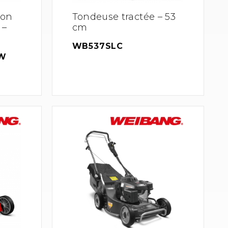
ion
Tondeuse tractée – 53
 –
cm
WB537SLC
W