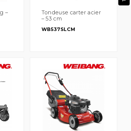
g –
Tondeuse carter acier
– 53 cm
WB537SLCM