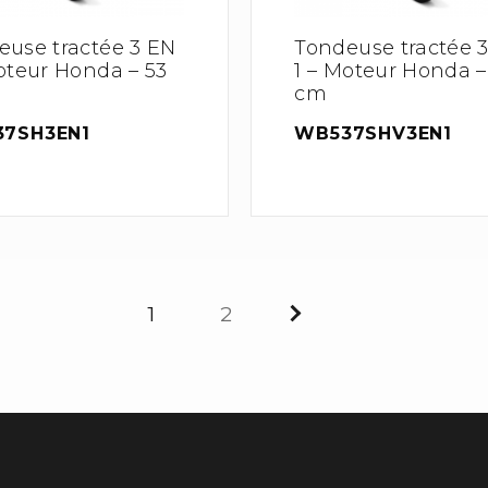
euse tractée 3 EN
Tondeuse tractée 
oteur Honda – 53
1 – Moteur Honda –
cm
7SH3EN1
WB537SHV3EN1
1
2