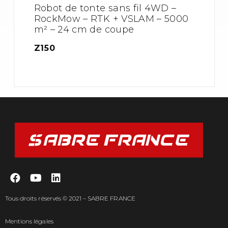
Robot de tonte sans fil 4WD –
RockMow – RTK + VSLAM – 5000
m² – 24 cm de coupe
Z150
Tous droits réservés © 2021 – SABRE FRANCE
Mentions légales