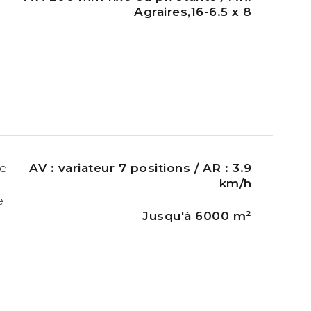
Agraires,16-6.5 x 8
se
AV : variateur 7 positions / AR : 3.9
km/h
 ​
Jusqu'à 6000 m²​