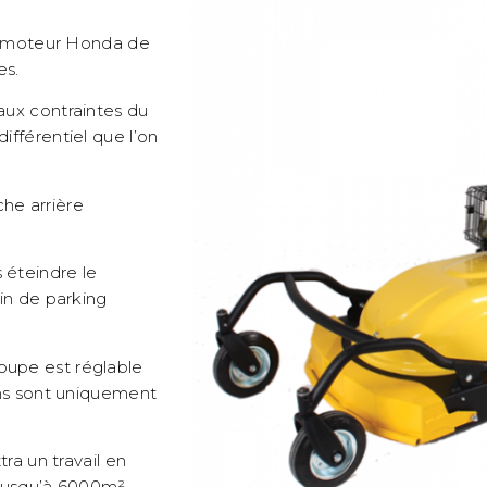
 moteur Honda de
es.
 aux contraintes du
ifférentiel que l’on
he arrière
 éteindre le
ein de parking
oupe est réglable
ions sont uniquement
a un travail en
 jusqu’à 6000m².