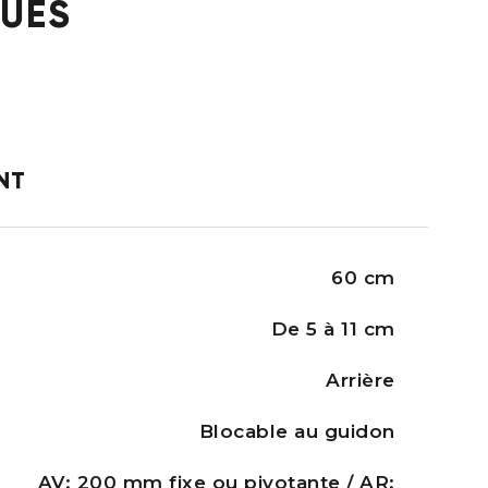
QUES
NT
60 cm
De 5 à 11 cm
Arrière
Blocable au guidon
AV: 200 mm fixe ou pivotante / AR: