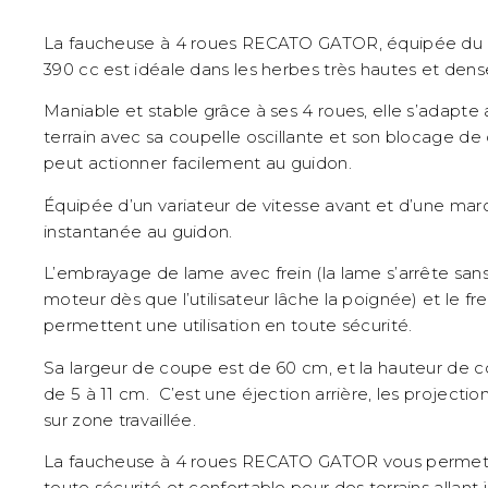
La faucheuse à 4 roues RECATO GATOR, équipée du
390 cc est idéale dans les herbes très hautes et dens
Maniable et stable grâce à ses 4 roues, elle s’adapte
terrain avec sa coupelle oscillante et son blocage de d
peut actionner facilement au guidon.
Équipée d’un variateur de vitesse avant et d’une marc
instantanée au guidon.
L’embrayage de lame avec frein (la lame s’arrête sans
moteur dès que l’utilisateur lâche la poignée) et le fr
permettent une utilisation en toute sécurité.
Sa largeur de coupe est de 60 cm, et la hauteur de c
de 5 à 11 cm. C’est une éjection arrière, les project
sur zone travaillée.
La faucheuse à 4 roues RECATO GATOR vous permettr
toute sécurité et confortable pour des terrains allant