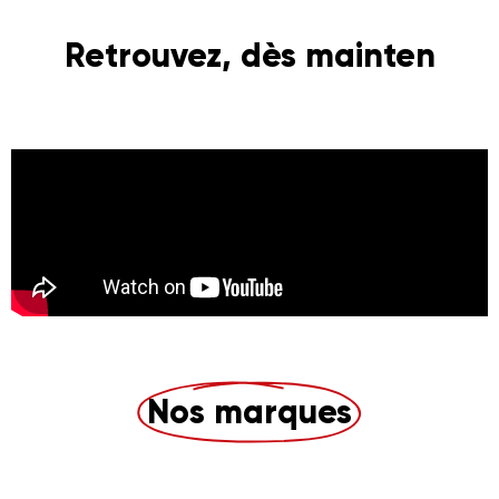
R
e
t
r
o
u
v
e
z
,
d
è
s
m
a
i
n
t
e
n
a
n
t
,
l
'
é
Nos marques