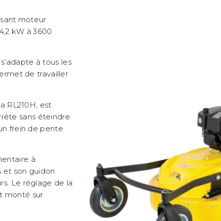
ssant moteur
4,2 kW à 3600
 s’adapte à tous les
permet de travailler
 la RL210H, est
rrête sans éteindre
’un frein de pente
mentaire à
ns et son guidon
rs. Le réglage de la
st monté sur