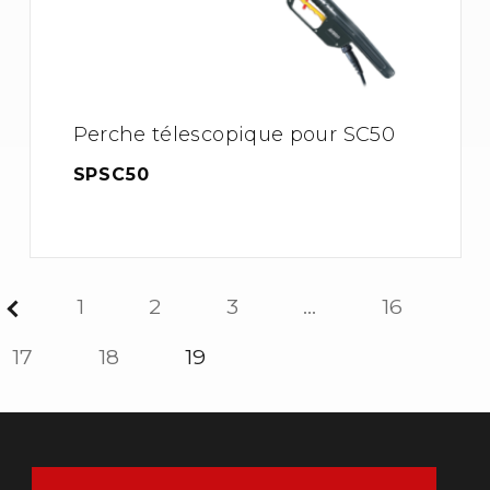
Perche télescopique pour SC50
SPSC50
1
2
3
…
16
17
18
19