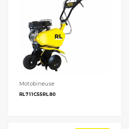
Motobineuse
RL711C55RL80