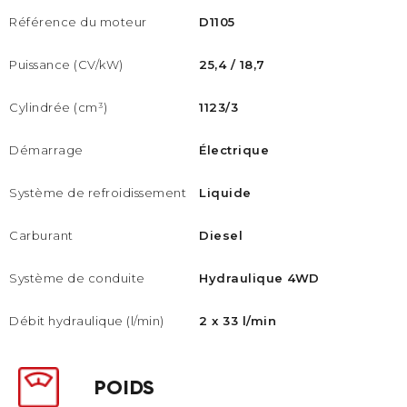
Référence du moteur
D1105
Puissance (CV/kW)
25,4 / 18,7
Cylindrée (cm³)
1123/3
Démarrage
Électrique
Système de refroidissement
Liquide
Carburant
Diesel
Système de conduite
Hydraulique 4WD
Débit hydraulique (l/min)
2 x 33 l/min
POIDS